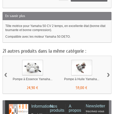
En savoir plus
Tête motrice pour Yamaha 50 CV 2 temps, en excellente état (bonne état
tournante et bonne compression).
Compatible avec les moteur Yamaha 50 DETO.
21 autres produits dans la même catégorie :
‹
›
Pompe à Essence Yamaha...
Pompe à Huile Yamaha...
F
24,90 €
59,00 €
Newsletter
Informations
Nos
A
produits
propos
Inscrivez-vous