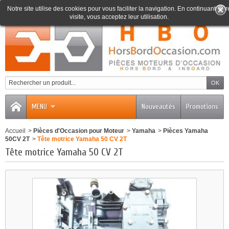
Notre site utilise des cookies pour vous faciliter la navigation. En continuant votr
visite, vous acceptez leur utilisation.
0
MENU
Nouveautés
Promotions
Accueil
>
Pièces d'Occasion pour Moteur
>
Yamaha
>
Pièces Yamaha
50CV 2T
>
Tête motrice Yamaha 50 CV 2T
Tête motrice Yamaha 50 CV 2T