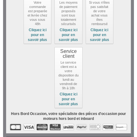
Votre
Les moyens
Si vous n'êtes
commande
de paiement
pas satisfait
est preparée
proposés
de votre
et livrée chez
sont tous
achat vous
vous sous
totalement
êtes
48h
sécurisés
remboursé
Cliquez ici
Cliquez ici
Cliquez ici
pour en
pour en
pour en
savoir plus
savoir plus
savoir plus
Service
client
Le service
client est a
votre
disposition du
lundi au
vendredi de
9h à 18h
Cliquez ici
pour en
savoir plus
Hors Bord Occasion, votre spécialiste des pièces d'occasion pour
moteurs hors bord et inboard