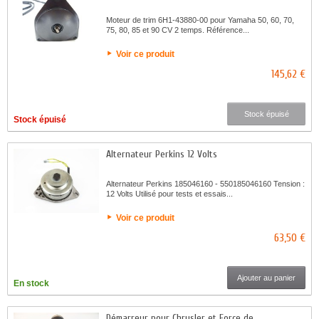
Moteur de trim 6H1-43880-00 pour Yamaha 50, 60, 70,
75, 80, 85 et 90 CV 2 temps. Référence...
Voir ce produit
145,62 €
Stock épuisé
Stock épuisé
Alternateur Perkins 12 Volts
Alternateur Perkins 185046160 - 550185046160 Tension :
12 Volts Utilisé pour tests et essais...
Voir ce produit
63,50 €
Ajouter au panier
En stock
Démarreur pour Chrysler et Force de...