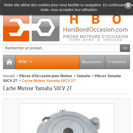
Notre site utilise des cookies pour vous faciliter la navigation. En continuant votr
visite, vous acceptez leur utilisation.
0
MENU
Nouveautés
Promotions
Accueil
>
Pièces d'Occasion pour Moteur
>
Yamaha
>
Pièces Yamaha
50CV 2T
>
Cache Moteur Yamaha 50CV 2T
Cache Moteur Yamaha 50CV 2T