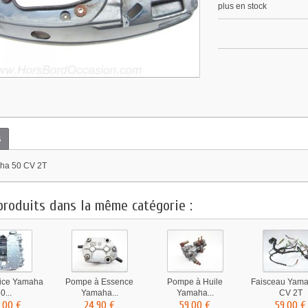
plus en stock
s
ha 50 CV 2T
produits dans la même catégorie :
rice Yamaha
Pompe à Essence
Pompe à Huile
Faisceau Yam
0...
Yamaha...
Yamaha...
CV 2T
,00 €
24,90 €
59,00 €
59,00 €