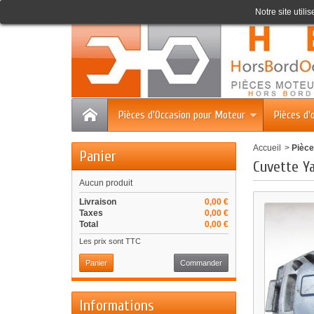
Accueil
Contact
Plan du site
Notre site utili
Pièces d'Occasion pour Moteur
Pièces d'
Accueil
>
Pièce
Panier
Cuvette Y
Aucun produit
Livraison
0,00 €
Taxes
0,00 €
Total
0,00 €
Les prix sont TTC
Panier
Commander
Informations