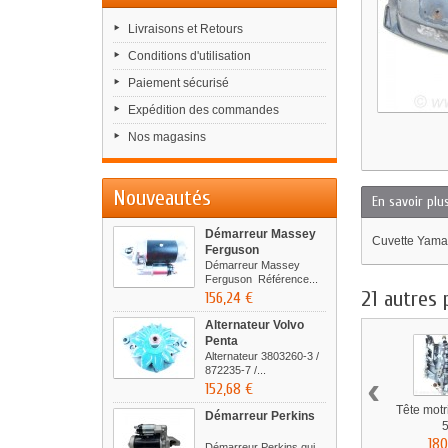
Livraisons et Retours
Conditions d'utilisation
Paiement sécurisé
Expédition des commandes
Nos magasins
Nouveautés
En savoir plu
Démarreur Massey
Cuvette Yama
Ferguson
Démarreur Massey
Ferguson Référence...
21 autres 
156,24 €
Alternateur Volvo
Penta
Alternateur 3803260-3 /
872235-7 /...
‹
152,68 €
Tête mot
Démarreur Perkins
5
180
Démarreur Perkins qui