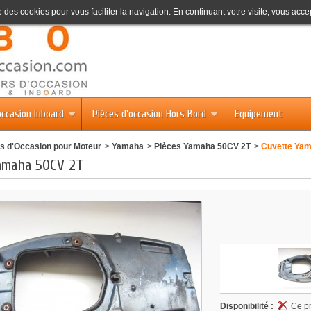
se des cookies pour vous faciliter la navigation. En continuant votre visite, vous accep
occasion Inboard
Pièces d'occasion Hors Bord
Equipement
s d'Occasion pour Moteur
>
Yamaha
>
Pièces Yamaha 50CV 2T
>
Cuvette Ya
amaha 50CV 2T
Disponibilité :
Ce pr