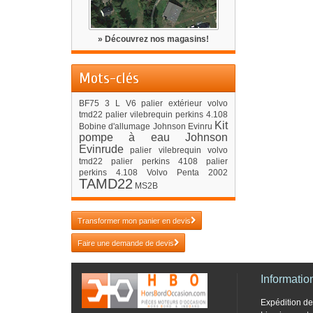
» Découvrez nos magasins!
Mots-clés
BF75
3 L V6
palier extérieur volvo
tmd22
palier vilebrequin perkins 4.108
Kit
Bobine d'allumage Johnson Evinru
pompe à eau Johnson
Evinrude
palier vilebrequin volvo
tmd22
palier perkins 4108
palier
perkins 4.108
Volvo Penta 2002
TAMD22
MS2B
Transformer mon panier en devis
Faire une demande de devis
Informatio
Expédition 