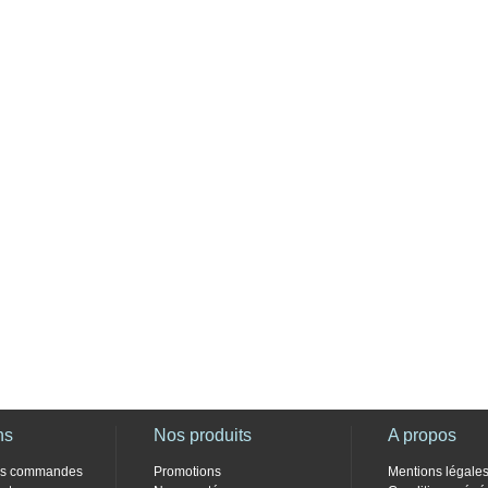
ns
Nos produits
A propos
des commandes
Promotions
Mentions légale