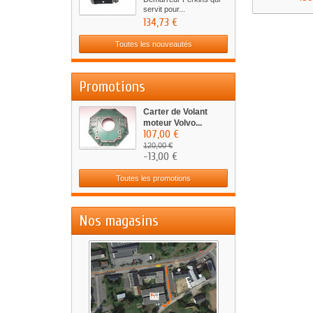
servit pour...
134,73 €
Toutes les nouveautés
Promotions
Carter de Volant
moteur Volvo...
107,00 €
120,00 €
-13,00 €
Toutes les promotions
Nos magasins