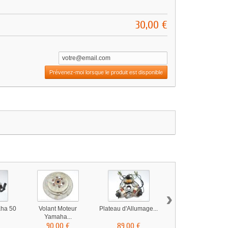
30,00 €
Prévenez-moi lorsque le produit est disponible
›
aha 50
Volant Moteur
Plateau d'Allumage...
Faisceau d'Alarme...
Yamaha...
90,00 €
89,00 €
70,00 €