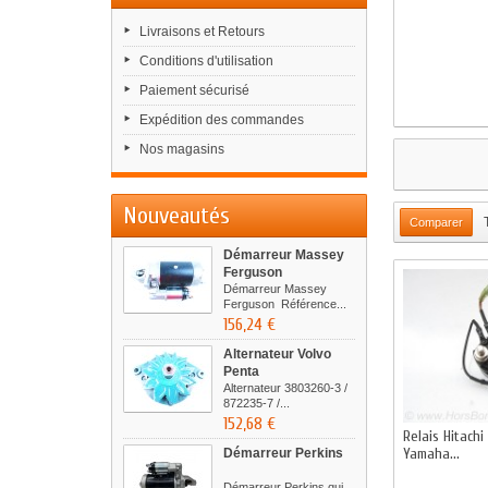
Livraisons et Retours
Conditions d'utilisation
Paiement sécurisé
Expédition des commandes
Nos magasins
Nouveautés
Démarreur Massey
Ferguson
Démarreur Massey
Ferguson Référence...
156,24 €
Alternateur Volvo
Penta
Alternateur 3803260-3 /
872235-7 /...
152,68 €
Relais Hitachi
Yamaha...
Démarreur Perkins
Démarreur Perkins qui