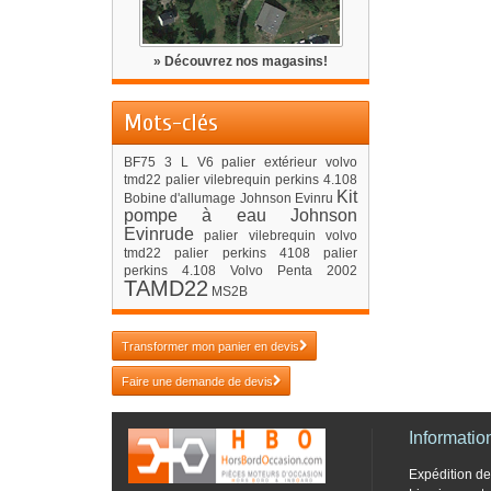
» Découvrez nos magasins!
Mots-clés
BF75
3 L V6
palier extérieur volvo
tmd22
palier vilebrequin perkins 4.108
Kit
Bobine d'allumage Johnson Evinru
pompe à eau Johnson
Evinrude
palier vilebrequin volvo
tmd22
palier perkins 4108
palier
perkins 4.108
Volvo Penta 2002
TAMD22
MS2B
Transformer mon panier en devis
Faire une demande de devis
Informatio
Expédition 