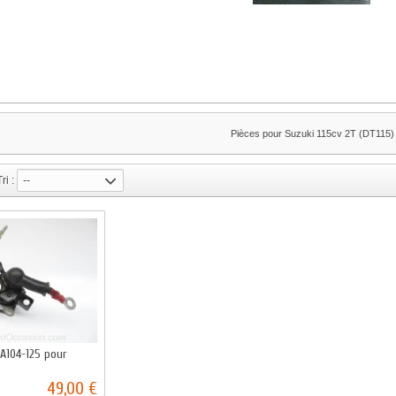
Pièces pour Suzuki 115cv 2T (DT115)
Tri :
--
 A104-125 pour
49,00 €