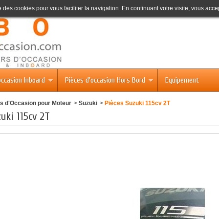
se des cookies pour vous faciliter la navigation. En continuant votre visite, vous accep
occasion Inboard
Pièces d'occasion Hors Bord
Equipement
s d'Occasion pour Moteur
>
Suzuki
>
Pièces Suzuki 115cv 2T
uki 115cv 2T