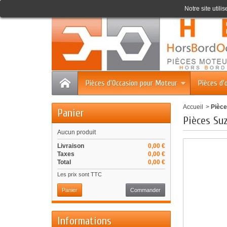
Accueil
Contact
Plan du site
Notre site utili
Pièces d'Occasion pour Moteur
Pièces d'
Accueil
>
Pièce
Panier
Pièces Suz
Aucun produit
Livraison
0,00 €
Taxes
0,00 €
Total
0,00 €
Les prix sont TTC
Panier
Commander
Informations