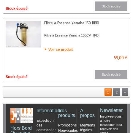
Stock épuisé
Stock épuisé
Filtre à Essence Yamaha 150 HPDI
Filtre à Essence Yamaha 150CV HPDI
Voir ce produit
59,00 €
Stock épuisé
Stock épuisé
»
1
2
Newsletter
Informations
Nos
A
produits
propos
Inscrivez-vous
Expédition
à notre
newsletter pour
des
Promotions
Mentions
Hors Bord
recevoir des
commandes
légales
Nouveautés
Occasion
offres