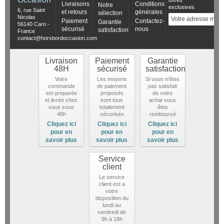
Livraisons
Conditions
Notre
exclusives
6, rue Saint
et retours
générales
sélection
Nicolas
Paiement
Contactez-
Garantie
56140 Caro -
sécurisé
nous
satisfaction
France
contact@horsbordoccasion.com
Livraison
Paiement
Garantie
48H
sécurisé
satisfaction
Votre
Les moyens
Si vous n'êtes
commande
de paiement
pas satisfait
est preparée
proposés
de votre
et livrée chez
sont tous
achat vous
vous sous
totalement
êtes
48h
sécurisés
remboursé
Cliquez ici
Cliquez ici
Cliquez ici
pour en
pour en
pour en
savoir plus
savoir plus
savoir plus
Service
client
Le service
client est a
votre
disposition du
lundi au
vendredi de
9h à 18h