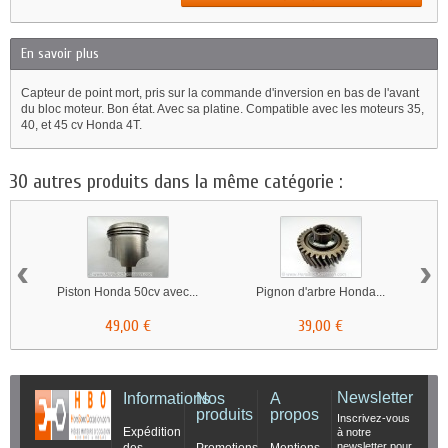
En savoir plus
Capteur de point mort, pris sur la commande d'inversion en bas de l'avant
du bloc moteur. Bon état. Avec sa platine. Compatible avec les moteurs 35,
40, et 45 cv Honda 4T.
30 autres produits dans la même catégorie :
‹
›
Piston Honda 50cv avec...
Pignon d'arbre Honda...
49,00 €
39,00 €
Newsletter
Informations
Nos
A
produits
propos
Inscrivez-vous
Expédition
à notre
newsletter pour
des
Promotions
Mentions