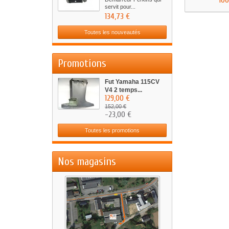
100
servit pour...
134,73 €
Toutes les nouveautés
Promotions
Fut Yamaha 115CV
V4 2 temps...
129,00 €
152,00 €
-23,00 €
Toutes les promotions
Nos magasins