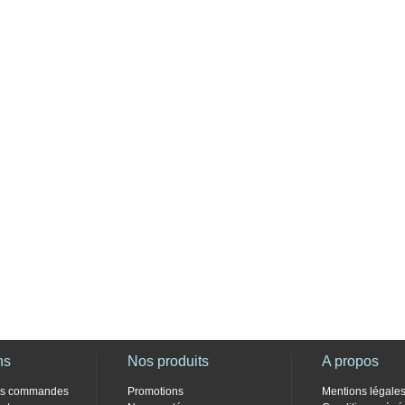
ns
Nos produits
A propos
des commandes
Promotions
Mentions légale