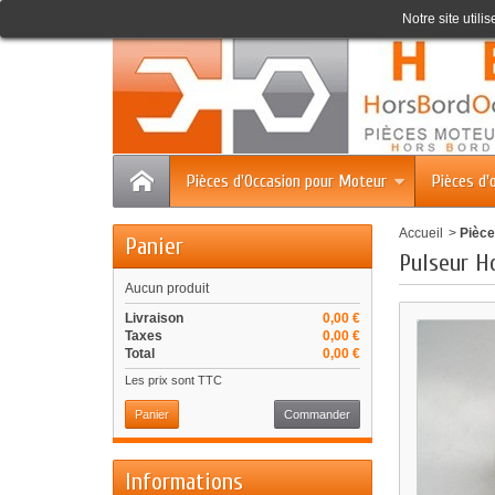
Accueil
Contact
Plan du site
Notre site utili
Pièces d'Occasion pour Moteur
Pièces d'
Accueil
>
Pièce
Panier
Pulseur H
Aucun produit
Livraison
0,00 €
Taxes
0,00 €
Total
0,00 €
Les prix sont TTC
Panier
Commander
Informations