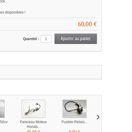
ock
ces disponibles !
60,00 €
Quantité :
›
 50cv
Faisceau Moteur
Fusible Relais...
Carter d'huile
Honda...
Honda...