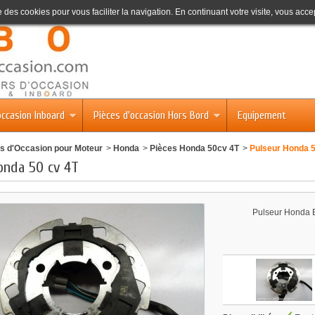
se des cookies pour vous faciliter la navigation. En continuant votre visite, vous accep
occasion Inboard
Pièces d'occasion Hors Bord
Equipement
s d'Occasion pour Moteur
>
Honda
>
Pièces Honda 50cv 4T
>
Pulseur Honda 5
onda 50 cv 4T
Pulseur Honda BF