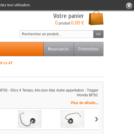
tez leur utilisation.
Bienvenue
Identifiez-vous
Votre compte
Votre panier
0
0.00 €
produit
Nouveautés
Promotions
0 cv 4T
50 - 50cv 4 Temps, très bon état. Autre appellation : Trigger
Honda BF50.
Plus de détails...
›