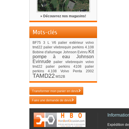
» Découvrez nos magasins!
Mots-clés
BF75
3 L V6
palier extérieur volvo
tmd22
palier vilebrequin perkins 4.108
Kit
Bobine d'allumage Johnson Evinru
pompe à eau Johnson
Evinrude
palier vilebrequin volvo
tmd22
palier perkins 4108
palier
perkins 4.108
Volvo Penta 2002
TAMD22
MS2B
Transformer mon panier en devis
Faire une demande de devis
Informatio
Expédition 