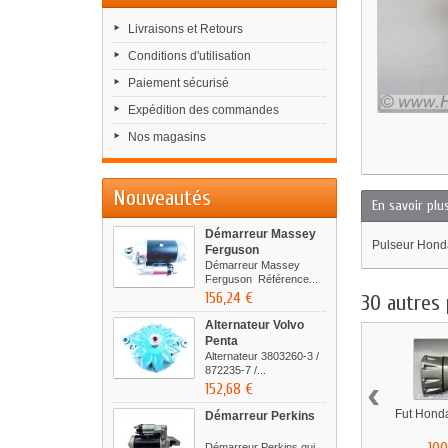
Livraisons et Retours
Conditions d'utilisation
Paiement sécurisé
Expédition des commandes
Nos magasins
Nouveautés
En savoir plu
Démarreur Massey
Pulseur Hond
Ferguson
Démarreur Massey
Ferguson Référence...
156,24 €
30 autres 
Alternateur Volvo
Penta
Alternateur 3803260-3 /
872235-7 /...
‹
152,68 €
Fut Hond
Démarreur Perkins
Démarreur Perkins qui