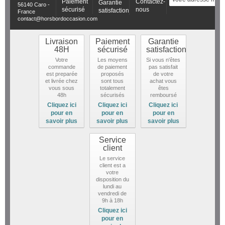
Paiement
Contactez-
Garantie
56140 Caro -
sécurisé
nous
satisfaction
France
contact@horsbordoccasion.com
Livraison
Paiement
Garantie
48H
sécurisé
satisfaction
Votre
Les moyens
Si vous n'êtes
commande
de paiement
pas satisfait
est preparée
proposés
de votre
et livrée chez
sont tous
achat vous
vous sous
totalement
êtes
48h
sécurisés
remboursé
Cliquez ici
Cliquez ici
Cliquez ici
pour en
pour en
pour en
savoir plus
savoir plus
savoir plus
Service
client
Le service
client est a
votre
disposition du
lundi au
vendredi de
9h à 18h
Cliquez ici
pour en