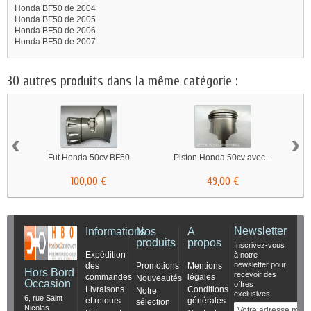
Honda BF50 de 2004
Honda BF50 de 2005
Honda BF50 de 2006
Honda BF50 de 2007
30 autres produits dans la même catégorie :
‹
›
Fut Honda 50cv BF50
Piston Honda 50cv avec...
100,00 €
49,00 €
Newsletter
Informations
Nos
A
produits
propos
Inscrivez-vous
Expédition
à notre
newsletter pour
des
Promotions
Mentions
Hors Bord
recevoir des
commandes
légales
Nouveautés
Occasion
offres
Livraisons
Conditions
Notre
exclusives
6, rue Saint
et retours
générales
sélection
Nicolas