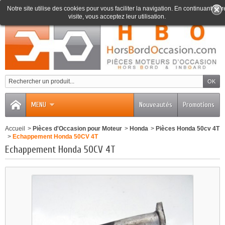
Notre site utilise des cookies pour vous faciliter la navigation. En continuant votr
visite, vous acceptez leur utilisation.
0
MENU
Nouveautés
Promotions
Accueil
>
Pièces d'Occasion pour Moteur
>
Honda
>
Pièces Honda 50cv 4T
>
Echappement Honda 50CV 4T
Echappement Honda 50CV 4T