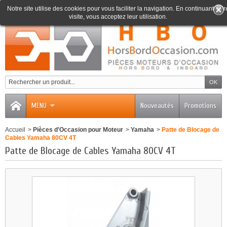
Notre site utilise des cookies pour vous faciliter la navigation. En continuant votr
visite, vous acceptez leur utilisation.
0
MENU
Nouveautés
Promotions
Accueil
>
Pièces d'Occasion pour Moteur
>
Yamaha
>
Patte de Blocage de
Cables Yamaha 80CV 4T
Patte de Blocage de Cables Yamaha 80CV 4T