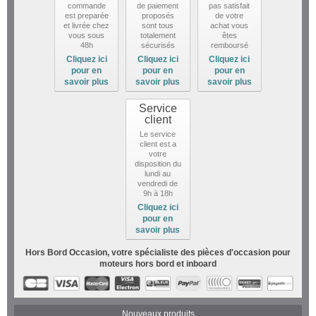
commande
de paiement
pas satisfait
est preparée
proposés
de votre
et livrée chez
sont tous
achat vous
vous sous
totalement
êtes
48h
sécurisés
remboursé
Cliquez ici
Cliquez ici
Cliquez ici
pour en
pour en
pour en
savoir plus
savoir plus
savoir plus
Service
client
Le service
client est a
votre
disposition du
lundi au
vendredi de
9h à 18h
Cliquez ici
pour en
savoir plus
Hors Bord Occasion, votre spécialiste des pièces d'occasion pour
moteurs hors bord et inboard
Nouveaux produits