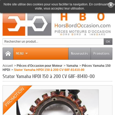
Notre site utilise des cookies pour vous faciliter la navigation. En continuant votr
visite, vous acceptez leur utilisation.
0
MENU
Nouveautés
Promotions
Accueil
>
Pièces d'Occasion pour Moteur
>
Yamaha
>
Pièces Yamaha 150
HPDI
>
Stator Yamaha HPDI 150 à 200 CV 68F-81410-00
Stator Yamaha HPDI 150 à 200 CV 68F-81410-00
PROMOTION