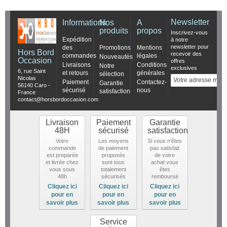
Newsletter
Informations
Nos
A
produits
propos
Inscrivez-vous
Expédition
à notre
newsletter pour
des
Promotions
Mentions
Hors Bord
recevoir des
commandes
légales
Nouveautés
Occasion
offres
Livraisons
Conditions
Notre
exclusives
6, rue Saint
et retours
générales
sélection
Nicolas
Paiement
Contactez-
Garantie
56140 Caro -
sécurisé
nous
satisfaction
France
contact@horsbordoccasion.com
Livraison
Paiement
Garantie
48H
sécurisé
satisfaction
Votre
Les moyens
Si vous n'êtes
commande
de paiement
pas satisfait
est preparée
proposés
de votre
et livrée chez
sont tous
achat vous
vous sous
totalement
êtes
48h
sécurisés
remboursé
Cliquez ici
Cliquez ici
Cliquez ici
pour en
pour en
pour en
savoir plus
savoir plus
savoir plus
Service