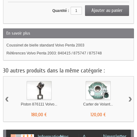
Quantité :
En savoir plus
Coussinet de bielle standard Volvo Penta 2003
Références Volvo Penta 2003: 840415 / 875747 / 875748
30 autres produits dans la même catégorie :
‹
›
Piston 876111 Volvo...
Carter de Volant...
180,00 €
120,00 €
Newsletter
Informations
Nos
A