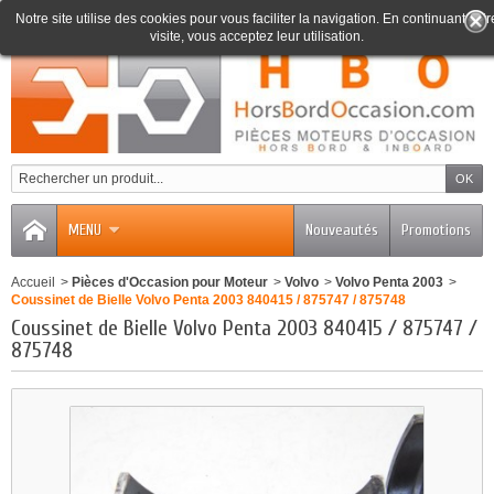
Notre site utilise des cookies pour vous faciliter la navigation. En continuant votr
visite, vous acceptez leur utilisation.
0
MENU
Nouveautés
Promotions
Accueil
>
Pièces d'Occasion pour Moteur
>
Volvo
>
Volvo Penta 2003
>
Coussinet de Bielle Volvo Penta 2003 840415 / 875747 / 875748
Coussinet de Bielle Volvo Penta 2003 840415 / 875747 /
875748