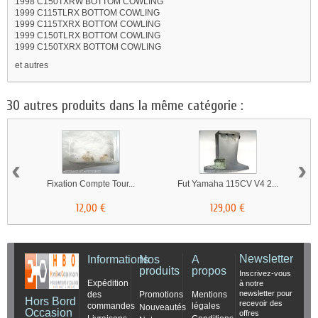
1998 C150TXRW BOTTOM COWLING
1999 C115TLRX BOTTOM COWLING
1999 C115TXRX BOTTOM COWLING
1999 C150TLRX BOTTOM COWLING
1999 C150TXRX BOTTOM COWLING
et autres
30 autres produits dans la même catégorie :
‹
›
Fixation Compte Tour...
Fut Yamaha 115CV V4 2...
12,00 €
129,00 €
Newsletter
Informations
Nos
A
produits
propos
Inscrivez-vous
Expédition
à notre
newsletter pour
des
Promotions
Mentions
Hors Bord
recevoir des
commandes
légales
Nouveautés
Occasion
offres