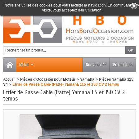
Notre site utilise des cookies pour vous faciliter la navigation. En continuant votr
visite, vous acceptez leur utilisation.
0
MENU
Nouveautés
Promotions
Accueil
>
Pièces d'Occasion pour Moteur
>
Yamaha
>
Pièces Yamaha 115
V4
>
Etrier de Passe Cable (Patte) Yamaha 115 et 150 CV 2 temps
Etrier de Passe Cable (Patte) Yamaha 115 et 150 CV 2
temps