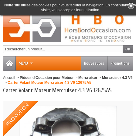
Notre site utilise des cookies pour vous faciliter la navigation. En continuant votr
visite, vous acceptez leur utilisation.
0
MENU
Nouveautés
Promotions
Accueil
>
Pièces d'Occasion pour Moteur
>
Mercruiser
>
Mercruiser 4.3 V6
>
Carter Volant Moteur Mercruiser 4.3 V6 12675A5
Carter Volant Moteur Mercruiser 4.3 V6 12675A5
PROMOTION