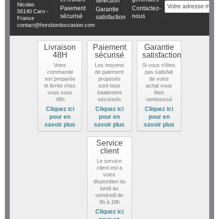
sélection
Nicolas
Paiement
Contactez-
Garantie
56140 Caro -
sécurisé
nous
satisfaction
France
contact@horsbordoccasion.com
Livraison
Paiement
Garantie
48H
sécurisé
satisfaction
Votre
Les moyens
Si vous n'êtes
commande
de paiement
pas satisfait
est preparée
proposés
de votre
et livrée chez
sont tous
achat vous
vous sous
totalement
êtes
48h
sécurisés
remboursé
Cliquez ici
Cliquez ici
Cliquez ici
pour en
pour en
pour en
savoir plus
savoir plus
savoir plus
Service
client
Le service
client est a
votre
disposition du
lundi au
vendredi de
9h à 18h
Cliquez ici