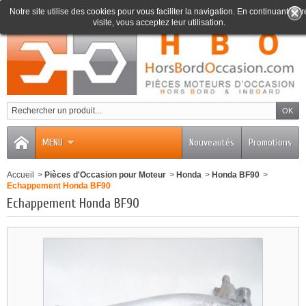
Notre site utilise des cookies pour vous faciliter la navigation. En continuant votr
visite, vous acceptez leur utilisation.
0
MENU
Nouveautés
Promotions
Accueil
>
Pièces d'Occasion pour Moteur
>
Honda
>
Honda BF90
>
Echappement Honda BF90
Echappement Honda BF90