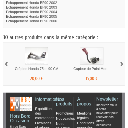
Echappement Honda BF90 2002
Echappement Honda BF90 2003
Echappement Honda BF90 2004
Echappement Honda BF90 2005
Echappement Honda BF90 2006
30 autres produits dans la même catégorie :
‹
›
Crépine Honda 75 et 90 CV
Capteur de Point Mort...
20,00 €
15,00 €
Newsletter
Informations
Nos
A
produits
propos
Inscrivez-vous
Expédition
à notre
newsletter pour
des
Promotions
Mentions
Hors Bord
recevoir des
commandes
légales
Nouveautés
Occasion
offres
Livraisons
Conditions
Notre
exclusives
6, rue Saint
et retours
générales