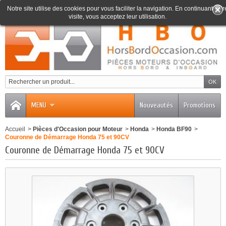
Notre site utilise des cookies pour vous faciliter la navigation. En continuant votr
visite, vous acceptez leur utilisation.
0
MENU
Nouveautés
Promotions
Accueil
>
Pièces d'Occasion pour Moteur
>
Honda
>
Honda BF90
>
Couronne de Démarrage Honda 75 et 90CV
Couronne de Démarrage Honda 75 et 90CV