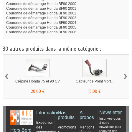
Couronne de démarrage Honda BF90 2000
Couronne de démarrage Honda BF90 2001
Couronne de démarrage Honda BF90 2002
Couronne de démarrage Honda BF90 2003
Couronne de démarrage Honda BF90 2004
Couronne de démarrage Honda BF90 2005
Couronne de démarrage Honda BF90 2006
30 autres produits dans la même catégorie :
‹
›
Crépine Honda 75 et 90 CV
Capteur de Point Mort...
20,00 €
15,00 €
Newsletter
Informations
Nos
A
produits
propos
Inscrivez-vous
Expédition
à notre
newsletter pour
des
Promotions
Mentions
Hors Bord
recevoir des
commandes
légales