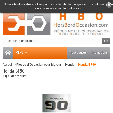
Notre site utilise des cookies pour vous faciliter la navigation. En continuant votr
visite, vous acceptez leur utilisation.
0
MENU
Nouveautés
Promotions
Accueil
>
Pièces d'Occasion pour Moteur
>
Honda
>
Honda BF90
Honda BF90
Il y a 40 produits.