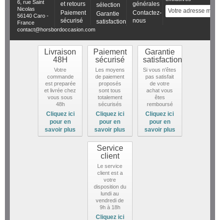
6, rue Saint
et retours
générales
sélection
Nicolas
Paiement
Contactez-
Garantie
56140 Caro -
sécurisé
nous
satisfaction
France
contact@horsbordoccasion.com
Livraison
Paiement
Garantie
48H
sécurisé
satisfaction
Votre
Les moyens
Si vous n'êtes
commande
de paiement
pas satisfait
est preparée
proposés
de votre
et livrée chez
sont tous
achat vous
vous sous
totalement
êtes
48h
sécurisés
remboursé
Cliquez ici
Cliquez ici
Cliquez ici
pour en
pour en
pour en
savoir plus
savoir plus
savoir plus
Service
client
Le service
client est a
votre
disposition du
lundi au
vendredi de
9h à 18h
Cliquez ici