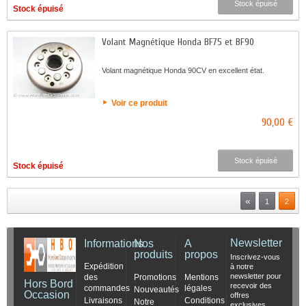
Stock épuisé
Stock épuisé
Volant Magnétique Honda BF75 et BF90
Volant magnétique Honda 90CV en excellent état.
Voir ce produit
90,00 €
Stock épuisé
Stock épuisé
«
1
2
Newsletter
Informations
Nos
A
produits
propos
Inscrivez-vous
Expédition
à notre
newsletter pour
des
Promotions
Mentions
Hors Bord
recevoir des
commandes
légales
Nouveautés
Occasion
offres
Livraisons
Conditions
Notre
exclusives