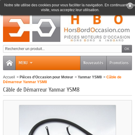
Notre site utilise des cookies pour vous faciliter la navigation. En continuant votr
visite, vous acceptez leur utilisation.
0
MENU
Nouveautés
Promotions
Accueil
>
Pièces d'Occasion pour Moteur
>
Yanmar YSM8
>
Câble de
Démarreur Yanmar YSM8
Câble de Démarreur Yanmar YSM8