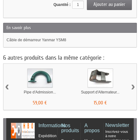
Quantité :
En savoir plus
Câble de démarreur Yanmar YSM8
6 autres produits dans la même catégorie :
‹
›
Pipe d'Admission...
Support d'Alternateur...
59,00 €
15,00 €
Newsletter
Informations
Nos
A
produits
propos
Inscrivez-vous
Expédition
à notre