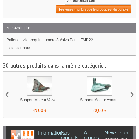
Prévenez-moi lorsque le produit est disponible
En savoir plus
Palier de vilebrequin numéro 3 Volvo Penta TMD22
Cote standard
30 autres produits dans la même catégorie :
‹
›
Support Moteur Volvo...
Support Moteur Avant...
49,00 €
30,00 €
Newsletter
Informations
Nos
A
produits
propos
Inscrivez-vous