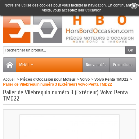
Notre site utilise des cookies pour vous faciliter la navigation. En continuant votr
visite, vous acceptez leur utilisation.
0
MENU
Nouveautés
Promotions
Accueil
>
Pièces d'Occasion pour Moteur
>
Volvo
>
Volvo Penta TMD22
>
Palier de Vilebrequin numéro 3 (Extérieur) Volvo Penta TMD22
Palier de Vilebrequin numéro 3 (Extérieur) Volvo Penta
TMD22