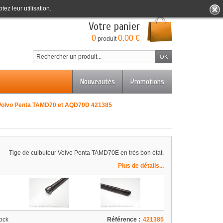
tez leur utilisation.
Bienvenue
Identifiez-vous
Votre compte
Votre panier
0
0.00 €
produit
Nouveautés
Promotions
 Volvo Penta TAMD70 et AQD70D 421385
Tige de culbuteur Volvo Penta TAMD70E en très bon état.
Plus de détails...
ock
Référence :
421385