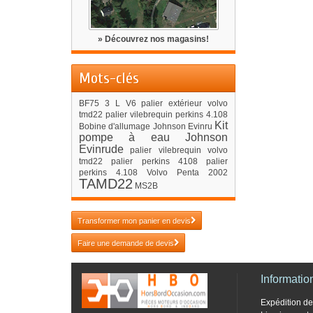
» Découvrez nos magasins!
Mots-clés
BF75
3 L V6
palier extérieur volvo
tmd22
palier vilebrequin perkins 4.108
Kit
Bobine d'allumage Johnson Evinru
pompe à eau Johnson
Evinrude
palier vilebrequin volvo
tmd22
palier perkins 4108
palier
perkins 4.108
Volvo Penta 2002
TAMD22
MS2B
Transformer mon panier en devis
Faire une demande de devis
Informatio
Expédition 