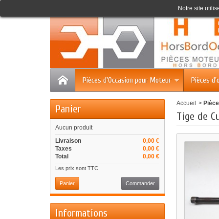
Accueil
Contact
Plan du site
Notre site utili
Pièces d'Occasion pour Moteur
Pièces d'
Accueil
>
Pièce
Panier
Tige de C
Aucun produit
Livraison
0,00 €
Taxes
0,00 €
Total
0,00 €
Les prix sont TTC
Panier
Commander
Informations