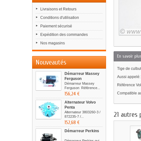
Livraisons et Retours
Conditions d'utilisation
Paiement sécurisé
Expédition des commandes
Nos magasins
En savoir plu
Nouveautés
Tige de culbu
Démarreur Massey
Aussi appelé
Ferguson
Démarreur Massey
Référence Vo
Ferguson Référence...
156,24 €
Compatible a
Alternateur Volvo
Penta
Alternateur 3803260-3 /
21 autres 
872235-7 /...
152,68 €
Démarreur Perkins
Démarreur Perkins qui