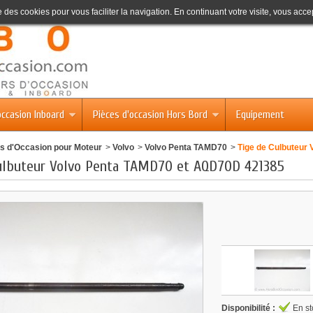
se des cookies pour vous faciliter la navigation. En continuant votre visite, vous accep
occasion Inboard
Pièces d'occasion Hors Bord
Equipement
s d'Occasion pour Moteur
>
Volvo
>
Volvo Penta TAMD70
>
Tige de Culbuteur
ulbuteur Volvo Penta TAMD70 et AQD70D 421385
Disponibilité :
En st