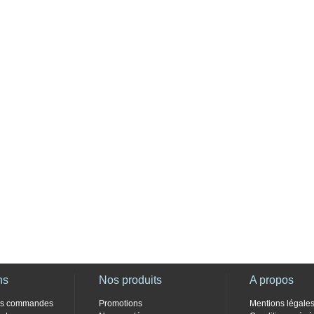
ns
Nos produits
A propos
des commandes
Promotions
Mentions légale