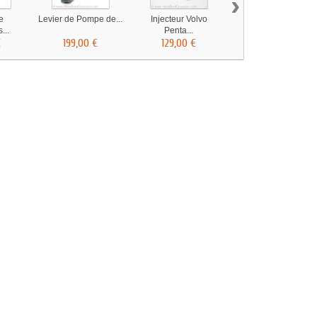
›
e
Levier de Pompe de...
Injecteur Volvo
Tuyau
...
Penta...
d'Echappement...
€
199,00 €
129,00 €
480,00 €