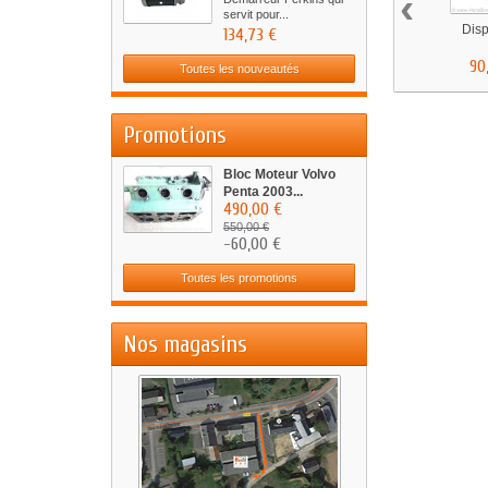
‹
servit pour...
Dispo
134,73 €
90
Toutes les nouveautés
Promotions
Bloc Moteur Volvo
Penta 2003...
490,00 €
550,00 €
-60,00 €
Toutes les promotions
Nos magasins