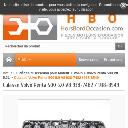
Notre site utilise des cookies pour vous faciliter la navigation. En continuant votr
visite, vous acceptez leur utilisation.
0
MENU
Nouveautés
Promotions
Accueil
>
Pièces d'Occasion pour Moteur
>
Volvo
>
Volvo Penta 500 V8
5.0L
>
Culasse Volvo Penta 500 5.0 V8 938-7482 / 938-8549
Culasse Volvo Penta 500 5.0 V8 938-7482 / 938-8549