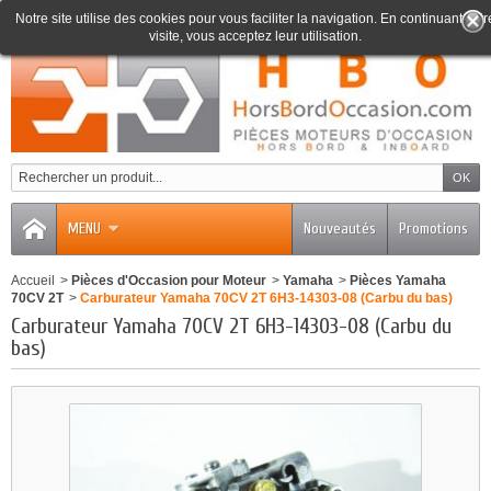
Notre site utilise des cookies pour vous faciliter la navigation. En continuant votr
visite, vous acceptez leur utilisation.
0
MENU
Nouveautés
Promotions
Accueil
>
Pièces d'Occasion pour Moteur
>
Yamaha
>
Pièces Yamaha
70CV 2T
>
Carburateur Yamaha 70CV 2T 6H3-14303-08 (Carbu du bas)
Carburateur Yamaha 70CV 2T 6H3-14303-08 (Carbu du
bas)