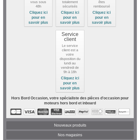
vous sous
totalement
êtes
48h
sécurisés
remboursé
Cliquez ici
Cliquez ici
Cliquez ici
pour en
pour en
pour en
savoir plus
savoir plus
savoir plus
Service
client
Le service
client est a
votre
disposition du
lundi au
vendredi de
9h à 18h
Cliquez ici
pour en
savoir plus
Hors Bord Occasion, votre spécialiste des pièces d'occasion pour
moteurs hors bord et inboard
Nouveaux produits
Nos magasins