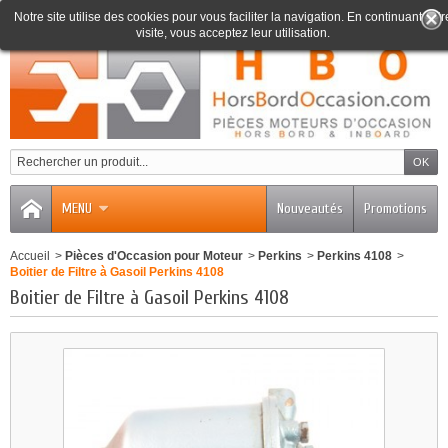
Notre site utilise des cookies pour vous faciliter la navigation. En continuant votr
visite, vous acceptez leur utilisation.
0
MENU
Nouveautés
Promotions
Accueil
>
Pièces d'Occasion pour Moteur
>
Perkins
>
Perkins 4108
>
Boitier de Filtre à Gasoil Perkins 4108
Boitier de Filtre à Gasoil Perkins 4108