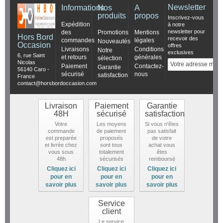
Newsletter
Informations
Nos
A
produits
propos
Inscrivez-vous
Expédition
à notre
newsletter pour
des
Promotions
Mentions
Hors Bord
recevoir des
commandes
légales
Nouveautés
Occasion
offres
Livraisons
Conditions
Notre
exclusives
6, rue Saint
et retours
générales
sélection
Nicolas
Paiement
Contactez-
Garantie
56140 Caro -
sécurisé
nous
satisfaction
France
contact@horsbordoccasion.com
Livraison
Paiement
Garantie
48H
sécurisé
satisfaction
Votre
Les moyens
Si vous n'êtes
commande
de paiement
pas satisfait
est preparée
proposés
de votre
et livrée chez
sont tous
achat vous
vous sous
totalement
êtes
48h
sécurisés
remboursé
Cliquez ici
Cliquez ici
Cliquez ici
pour en
pour en
pour en
savoir plus
savoir plus
savoir plus
Service
client
Le service