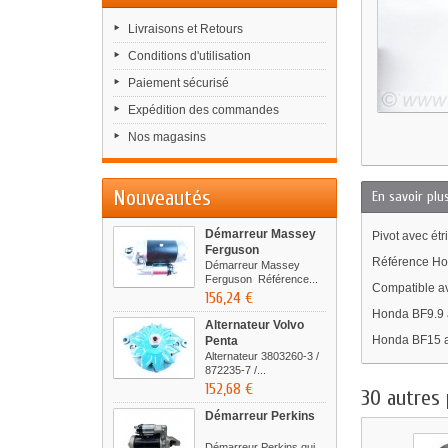
Livraisons et Retours
Conditions d'utilisation
Paiement sécurisé
Expédition des commandes
Nos magasins
Nouveautés
En savoir plu
Démarreur Massey
Pivot avec ét
Ferguson
Référence Ho
Démarreur Massey
Ferguson Référence...
Compatible av
156,24 €
Honda BF9.9 
Alternateur Volvo
Honda BF15 
Penta
Alternateur 3803260-3 /
872235-7 /...
152,68 €
30 autres 
Démarreur Perkins
Démarreur Perkins qui