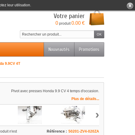
tez leur utilisation.
Bienvenue
Identifiez-vous
Votre compte
Votre panier
0
0.00 €
produit
Nouveautés
Promotions
nda 9.9CV 4T
Pivot avec presses Honda 9.9 CV 4 temps d'occasion.
Plus de détails...
›
oduit n'est
Référence :
50201-ZV4-020ZA