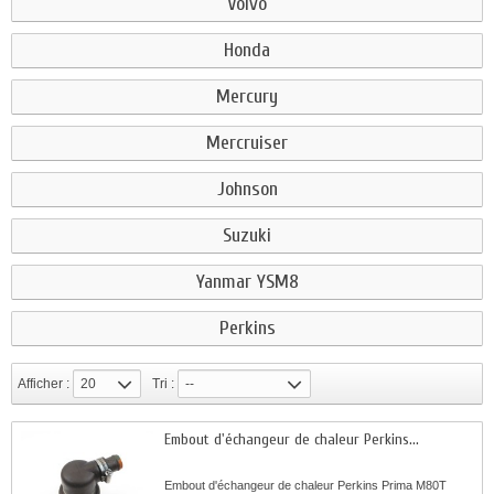
Volvo
Honda
Mercury
Mercruiser
Johnson
Suzuki
Yanmar YSM8
Perkins
Afficher :
20
Tri :
--
Embout d'échangeur de chaleur Perkins...
Embout d'échangeur de chaleur Perkins Prima M80T