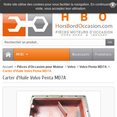
Notre site utilise des cookies pour vous faciliter la navigation. En continuant votr
visite, vous acceptez leur utilisation.
0
MENU
Nouveautés
Promotions
Accueil
>
Pièces d'Occasion pour Moteur
>
Volvo
>
Volvo Penta MD7A
>
Carter d'Huile Volvo Penta MD7A
Carter d'Huile Volvo Penta MD7A