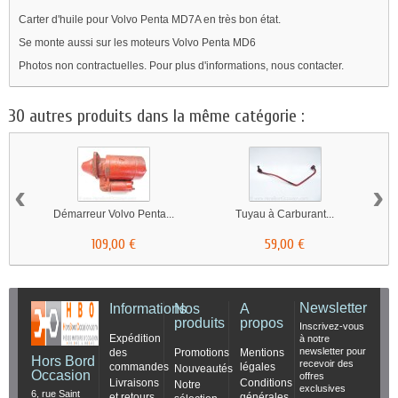
Carter d'huile pour Volvo Penta MD7A en très bon état.
Se monte aussi sur les moteurs Volvo Penta MD6
Photos non contractuelles. Pour plus d'informations, nous contacter.
30 autres produits dans la même catégorie :
‹
›
Démarreur Volvo Penta...
Tuyau à Carburant...
109,00 €
59,00 €
Newsletter
Informations
Nos
A
produits
propos
Inscrivez-vous
Expédition
à notre
newsletter pour
des
Promotions
Mentions
Hors Bord
recevoir des
commandes
légales
Nouveautés
Occasion
offres
Livraisons
Conditions
Notre
exclusives
6, rue Saint
et retours
générales