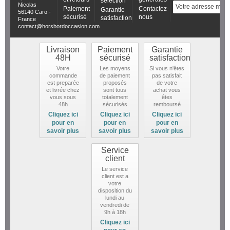
sélection
Nicolas
Paiement
Contactez-
Garantie
56140 Caro -
sécurisé
nous
satisfaction
France
contact@horsbordoccasion.com
Livraison
Paiement
Garantie
48H
sécurisé
satisfaction
Votre
Les moyens
Si vous n'êtes
commande
de paiement
pas satisfait
est preparée
proposés
de votre
et livrée chez
sont tous
achat vous
vous sous
totalement
êtes
48h
sécurisés
remboursé
Cliquez ici
Cliquez ici
Cliquez ici
pour en
pour en
pour en
savoir plus
savoir plus
savoir plus
Service
client
Le service
client est a
votre
disposition du
lundi au
vendredi de
9h à 18h
Cliquez ici