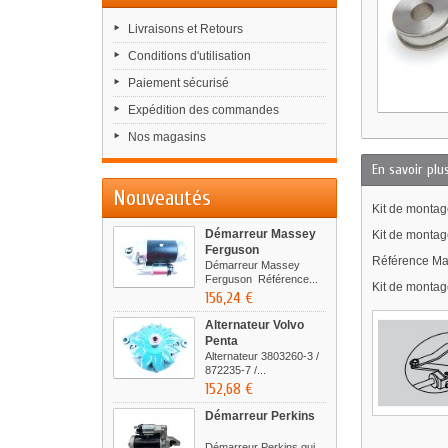
Livraisons et Retours
Conditions d'utilisation
Paiement sécurisé
Expédition des commandes
Nos magasins
En savoir plu
Nouveautés
Kit de montag
Démarreur Massey
Kit de monta
Ferguson
Référence Ma
Démarreur Massey
Ferguson Référence...
Kit de monta
156,24 €
Alternateur Volvo
Penta
Alternateur 3803260-3 /
872235-7 /...
152,68 €
Démarreur Perkins
Démarreur Perkins qui