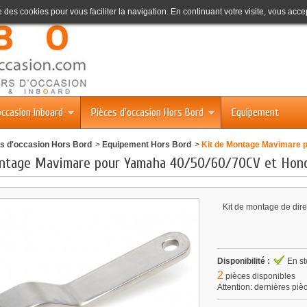
se des cookies pour vous faciliter la navigation. En continuant votre visite, vous accep
occasion Inboard
Pièces d'occasion Hors Bord
Equipement
s d'occasion Hors Bord
>
Equipement Hors Bord
>
Kit de Montage Mavimare 
ntage Mavimare pour Yamaha 40/50/60/70CV et Hond
Kit de montage de dir
Disponibilité :
En st
2
pièces disponibles
Attention: dernières piè