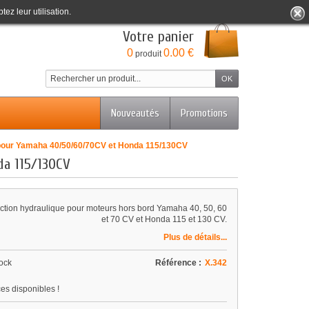
tez leur utilisation.
Bienvenue
Identifiez-vous
Votre compte
Votre panier
0
0.00 €
produit
Nouveautés
Promotions
pour Yamaha 40/50/60/70CV et Honda 115/130CV
a 115/130CV
ection hydraulique pour moteurs hors bord Yamaha 40, 50, 60
et 70 CV et Honda 115 et 130 CV.
Plus de détails...
ock
Référence :
X.342
ces disponibles !