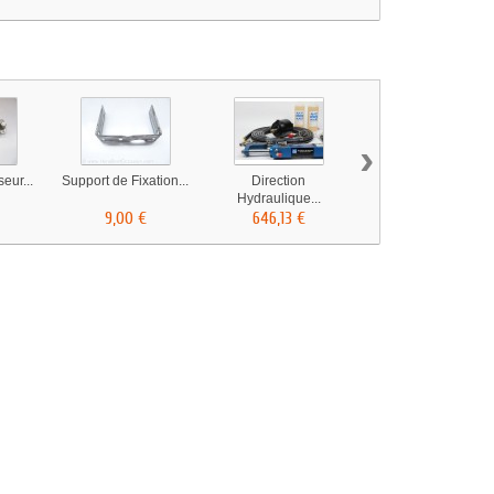
›
eur...
Support de Fixation...
Direction
Direction
Hydraulique...
Hydraulique...
9,00 €
646,13 €
749,26 €