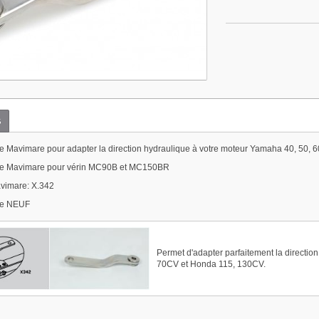
s
e Mavimare pour adapter la direction hydraulique à votre moteur Yamaha 40, 50,
ge Mavimare pour vérin MC90B et MC150BR
vimare: X.342
ge NEUF
Permet d'adapter parfaitement la directio
70CV et Honda 115, 130CV.