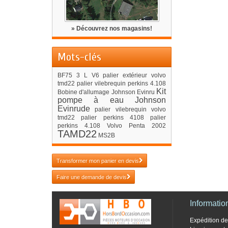
» Découvrez nos magasins!
Mots-clés
BF75
3 L V6
palier extérieur volvo
tmd22
palier vilebrequin perkins 4.108
Kit
Bobine d'allumage Johnson Evinru
pompe à eau Johnson
Evinrude
palier vilebrequin volvo
tmd22
palier perkins 4108
palier
perkins 4.108
Volvo Penta 2002
TAMD22
MS2B
Transformer mon panier en devis
Faire une demande de devis
Informatio
Expédition 