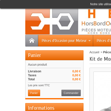
Accueil
Contact
Plan du site
Notre site utili
Pièces d'Occasion pour Moteur
Pièces d'
Accueil
>
Pièce
Panier
Kit de Mo
Aucun produit
Livraison
0,00 €
Taxes
0,00 €
Total
0,00 €
Les prix sont TTC
Panier
Commander
Informations