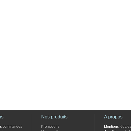
ns
Nos produits
A propos
des commandes
Promotions
Mentions légale