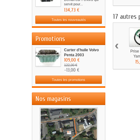
servit pour...
134,73 €
17 autres 
Toutes les nouveautés
Promotions
‹
Carter d'huile Volvo
Prise
Penta 2003
Yam
109,00 €
15
122,00 €
-13,00 €
Toutes les promotions
Nos magasins