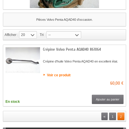
Pièces Volvo Penta AQAD40 d'occasion.
Afficher :
20
Tri :
--
Crépine Volvo Penta AQAD40 861064
Crépine d'huile Volvo Penta AQAD40 en excellent état.
Voir ce produit
60,00 €
Ajouter au panier
En stock
«
1
2