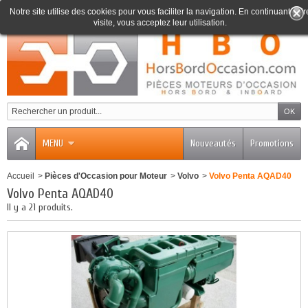
Notre site utilise des cookies pour vous faciliter la navigation. En continuant votr
visite, vous acceptez leur utilisation.
0
MENU
Nouveautés
Promotions
Accueil
>
Pièces d'Occasion pour Moteur
>
Volvo
>
Volvo Penta AQAD40
Volvo Penta AQAD40
Il y a 21 produits.