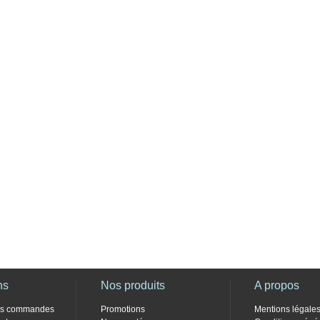
ns
Nos produits
A propos
des commandes
Promotions
Mentions légale