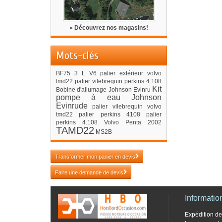
» Découvrez nos magasins!
Mots-clés
BF75
3 L V6
palier extérieur volvo
tmd22
palier vilebrequin perkins 4.108
Kit
Bobine d'allumage Johnson Evinru
pompe à eau Johnson
Evinrude
palier vilebrequin volvo
tmd22
palier perkins 4108
palier
perkins 4.108
Volvo Penta 2002
TAMD22
MS2B
Transformer mon panier en devis
Faire une demande de devis
Informatio
Expédition 