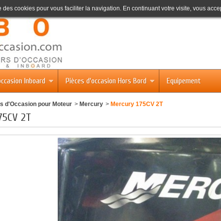
se des cookies pour vous faciliter la navigation. En continuant votre visite, vous accep
occasion Inboard
Pièces d'occasion Hors Bord
Equipement
s d'Occasion pour Moteur
>
Mercury
>
Mercury 175CV 2T
75CV 2T