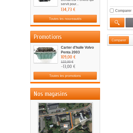
servit pour...
134,73 €
Comparer
Toutes les nouveautés
Promotions
Carter d'huile Volvo
Penta 2003
109,00 €
122,00 €
-13,00 €
Toutes les promotions
Nos magasins