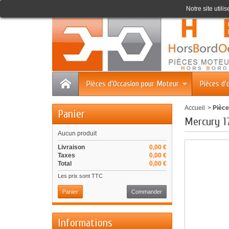
Accueil
Contact
Plan du site
Notre site utili
Pièces d'Occasion pour Moteur
Pièces d'
Accueil
>
Pièce
Panier
Mercury 1
Aucun produit
Livraison
0,00 €
Taxes
0,00 €
Total
0,00 €
Les prix sont TTC
Panier
Commander
Informations