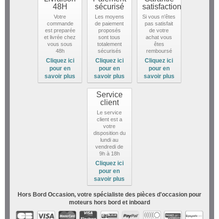
48H
sécurisé
satisfaction
Votre
Les moyens
Si vous n'êtes
commande
de paiement
pas satisfait
est preparée
proposés
de votre
et livrée chez
sont tous
achat vous
vous sous
totalement
êtes
48h
sécurisés
remboursé
Cliquez ici
Cliquez ici
Cliquez ici
pour en
pour en
pour en
savoir plus
savoir plus
savoir plus
Service
client
Le service
client est a
votre
disposition du
lundi au
vendredi de
9h à 18h
Cliquez ici
pour en
savoir plus
Hors Bord Occasion, votre spécialiste des pièces d'occasion pour
moteurs hors bord et inboard