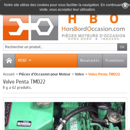
Notre site utilise des cookies pour vous faciliter la navigation. En continuant votr
visite, vous acceptez leur utilisation.
0
MENU
Nouveautés
Promotions
Accueil
>
Pièces d'Occasion pour Moteur
>
Volvo
>
Volvo Penta TMD22
Volvo Penta TMD22
Il y a 62 produits.