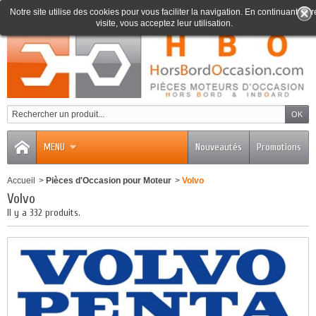
Notre site utilise des cookies pour vous faciliter la navigation. En continuant votr
visite, vous acceptez leur utilisation.
0
MENU
Nouveautés
Promotions
Accueil
>
Pièces d'Occasion pour Moteur
>
Volvo
Volvo
Il y a 332 produits.