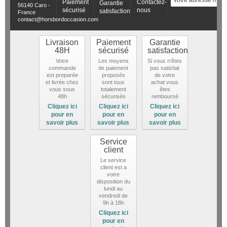
Paiement
Contactez-
Garantie
56140 Caro -
sécurisé
nous
satisfaction
France
contact@horsbordoccasion.com
Livraison
Paiement
Garantie
48H
sécurisé
satisfaction
Votre
Les moyens
Si vous n'êtes
commande
de paiement
pas satisfait
est preparée
proposés
de votre
et livrée chez
sont tous
achat vous
vous sous
totalement
êtes
48h
sécurisés
remboursé
Cliquez ici
Cliquez ici
Cliquez ici
pour en
pour en
pour en
savoir plus
savoir plus
savoir plus
Service
client
Le service
client est a
votre
disposition du
lundi au
vendredi de
9h à 18h
Cliquez ici
pour en