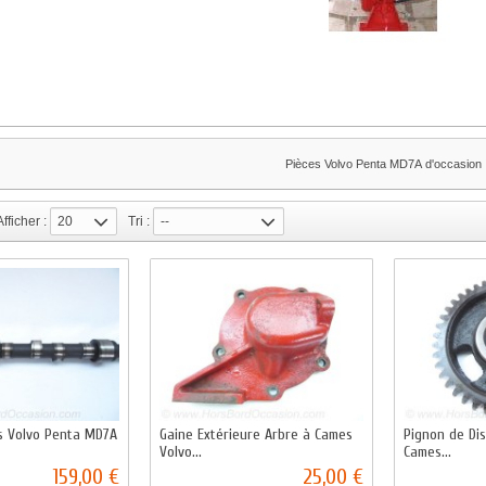
Pièces Volvo Penta MD7A d'occasion
Afficher :
20
Tri :
--
s Volvo Penta MD7A
Gaine Extérieure Arbre à Cames
Pignon de Dis
Volvo...
Cames...
159,00 €
25,00 €