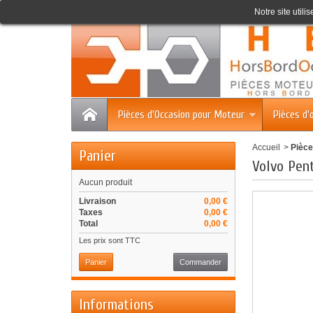
Accueil
Contact
Plan du site
Notre site utili
Pièces d'Occasion pour Moteur
Pièces d'
Accueil
>
Pièce
Panier
Volvo Pe
Aucun produit
Livraison
0,00 €
Taxes
0,00 €
Total
0,00 €
Les prix sont TTC
Panier
Commander
Informations