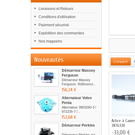
Livraisons et Retours
Conditions d'utilisation
Paiement sécurisé
Expédition des commandes
Nos magasins
Nouveautés
Démarreur Massey
Ferguson
Démarreur Massey
Ferguson Référence...
156,24 €
Alternateur Volvo
Penta
Alternateur 3803260-3 /
872235-7 /...
152,68 €
Arbre à Came
3876330
Démarreur Perkins
-33,00 €
Démarreur Perkins qui