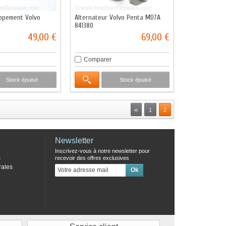
ppement Volvo
Alternateur Volvo Penta MD7A
841380
49,00 €
69,00 €
Comparer
Stock épuisé
Stock épuisé
«
1
2
Newsletter
Inscrivez-vous à notre newsletter pour
s
recevoir des offres exclusives
rales