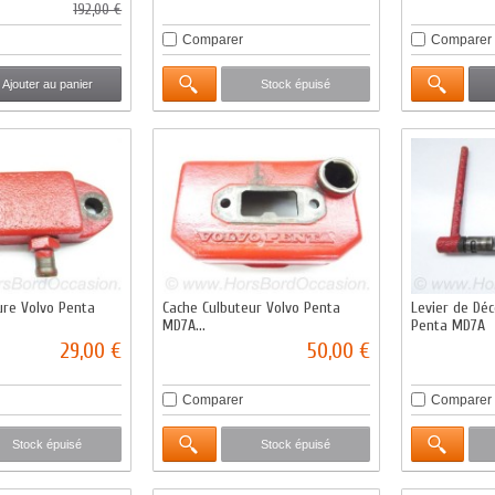
192,00 €
Comparer
Comparer
Ajouter au panier
Stock épuisé
ure Volvo Penta
Cache Culbuteur Volvo Penta
Levier de Dé
MD7A...
Penta MD7A
29,00 €
50,00 €
Comparer
Comparer
Stock épuisé
Stock épuisé