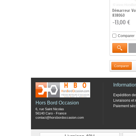
Démarreur Vo
838060
-13,00 €
Comparer
Informatio
Expédition 
Livraisons et 
Hors Bord Occasion
Paiement séc
6, rue Saint Nicolas
56140 Caro - France
contact@horsbordoccasion.com