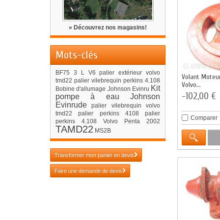
» Découvrez nos magasins!
Mots-clés
BF75
3 L V6
palier extérieur volvo
Volant Moteu
tmd22
palier vilebrequin perkins 4.108
Volvo...
Kit
Bobine d'allumage Johnson Evinru
-102,00 €
pompe à eau Johnson
Evinrude
palier vilebrequin volvo
tmd22
palier perkins 4108
palier
Comparer
perkins 4.108
Volvo Penta 2002
TAMD22
MS2B
Transformer mon panier en devis
Faire une demande de devis