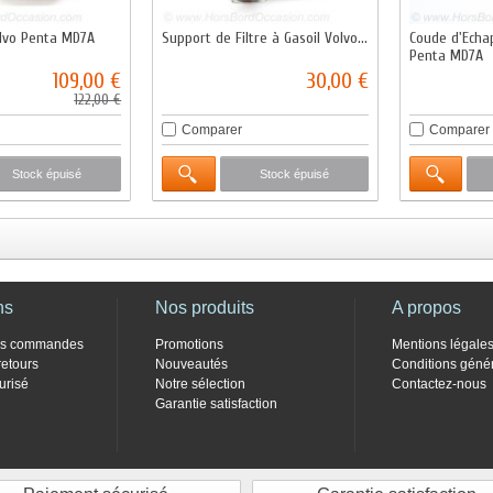
lvo Penta MD7A
Support de Filtre à Gasoil Volvo...
Coude d'Echa
Penta MD7A
109,00 €
30,00 €
122,00 €
Comparer
Comparer
Stock épuisé
Stock épuisé
ns
Nos produits
A propos
des commandes
Promotions
Mentions légale
retours
Nouveautés
Conditions géné
urisé
Notre sélection
Contactez-nous
Garantie satisfaction