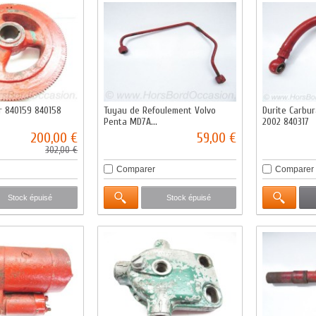
r 840159 840158
Tuyau de Refoulement Volvo
Durite Carbu
Penta MD7A...
2002 840317
200,00 €
59,00 €
302,00 €
Comparer
Comparer
Stock épuisé
Stock épuisé