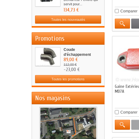
servit pour...
134,73 €
Comparer
Toutes les nouveautés
Promotions
Coude
d'échappement
89,00 €
Mercruiser...
112,00 €
-23,00 €
Toutes les promotions
Gaine Extérie
MD7A
Nos magasins
Comparer